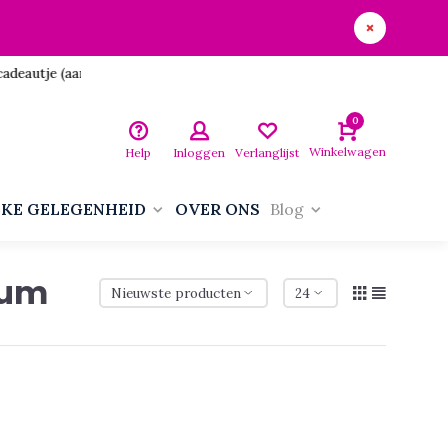
utje (aan jezelf)!
0
Winkelwagen
Help
Inloggen
Verlanglijst
LKE GELEGENHEID
OVER ONS
Blog
ium