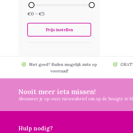
€0 - €5
Prijs instellen
Niet goed? Ruilen mogelijk mits op
GRATIS
voorraad!
Nooit meer iets missen!
Abonneer je op onze nieuwsbrief om op de hoogte te bl
Hulp nodig?