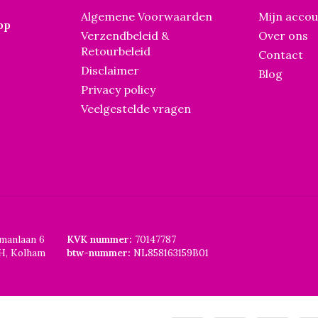
Algemene Voorwaarden
Mijn acco
pp
Verzendbeleid &
Over ons
Retourbeleid
Contact
Disclaimer
Blog
Privacy policy
Veelgestelde vragen
smanlaan 6
KVK nummer:
70147787
H, Kolham
btw-nummer:
NL858163159B01