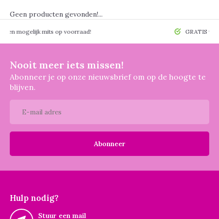
Geen producten gevonden!...
 mogelijk mits op voorraad!
GRATIS verzendin
Nooit meer iets missen!
Abonneer je op onze nieuwsbrief om op de hoogte te
blijven.
Abonneer
Hulp nodig?
Stuur een mail