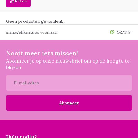
Filters
Geen producten gevonden!...
 mogelijk mits op voorraad!
GRATIS verzendin
Nooit meer iets missen!
Abonneer je op onze nieuwsbrief om op de hoogte te
blijven.
Abonneer
Hulp nodig?