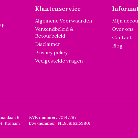
Klantenservice
Informat
Algemene Voorwaarden
Mijn acco
pp
Verzendbeleid &
Over ons
Retourbeleid
Contact
Disclaimer
Blog
Privacy policy
Veelgestelde vragen
smanlaan 6
KVK nummer:
70147787
H, Kolham
btw-nummer:
NL858163159B01