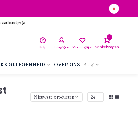
utje (aan jezelf)!
0
Winkelwagen
Help
Inloggen
Verlanglijst
LKE GELEGENHEID
OVER ONS
Blog
st