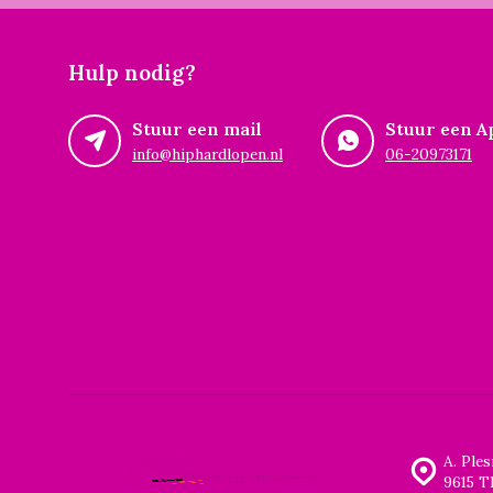
Hulp nodig?
Stuur een mail
Stuur een A
info@hiphardlopen.nl
06-20973171
A. Ple
9615 T