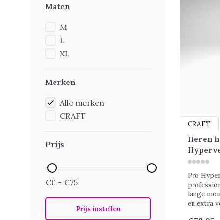
Maten
M
L
XL
Merken
Alle merken
CRAFT
CRAFT
Heren h
Prijs
Hyperve
Pro Hyper
€0 - €75
professio
lange mou
en extra v
Prijs instellen