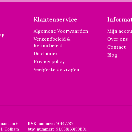
Klantenservice
Informat
Algemene Voorwaarden
Mijn acco
pp
Verzendbeleid &
Over ons
Retourbeleid
Contact
Disclaimer
Blog
Privacy policy
Veelgestelde vragen
smanlaan 6
KVK nummer:
70147787
H, Kolham
btw-nummer:
NL858163159B01