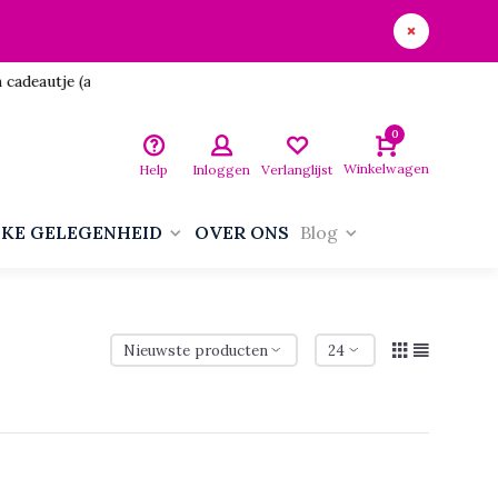
utje (aan jezelf)!
0
Winkelwagen
Help
Inloggen
Verlanglijst
LKE GELEGENHEID
OVER ONS
Blog