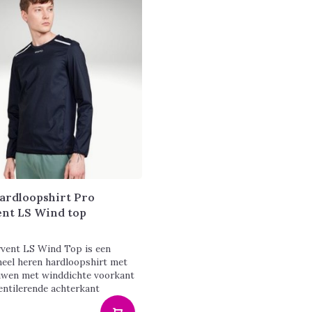
ardloopshirt Pro
nt LS Wind top
vent LS Wind Top is een
neel heren hardloopshirt met
wen met winddichte voorkant
entilerende achterkant