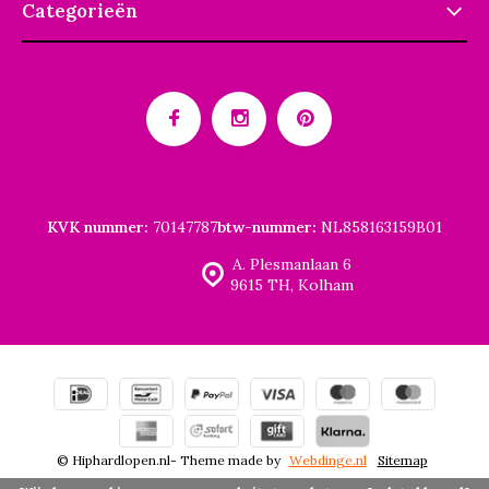
Categorieën
KVK nummer:
70147787
btw-nummer:
NL858163159B01
A. Plesmanlaan 6
9615 TH, Kolham
© Hiphardlopen.nl
- Theme made by
Webdinge.nl
Sitemap