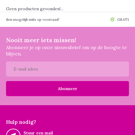
Geen producten gevonden!...
 mogelijk mits op voorraad!
GRATIS verzendin
Nooit meer iets missen!
Abonneer je op onze nieuwsbrief om op de hoogte te
blijven.
Abonneer
Hulp nodig?
Stuur een mail