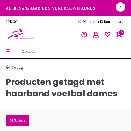
AL BIJNA 15 JAAR EEN VERTROUWD ADRES
GRATIS verzending vanaf € 25,00!
M
0
Terug
Producten getagd met
haarband voetbal dames
Filters