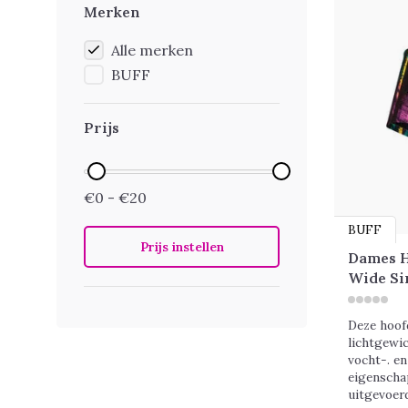
Merken
Alle merken
BUFF
Prijs
€0 - €20
BUFF
Prijs instellen
Dames H
Wide Si
Deze hoof
lichtgewic
vocht-. e
eigenscha
uitgevoerd