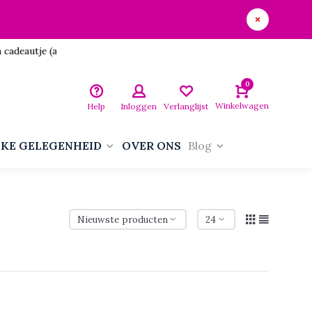
utje (aan jezelf)!
0
Winkelwagen
Help
Inloggen
Verlanglijst
LKE GELEGENHEID
OVER ONS
Blog