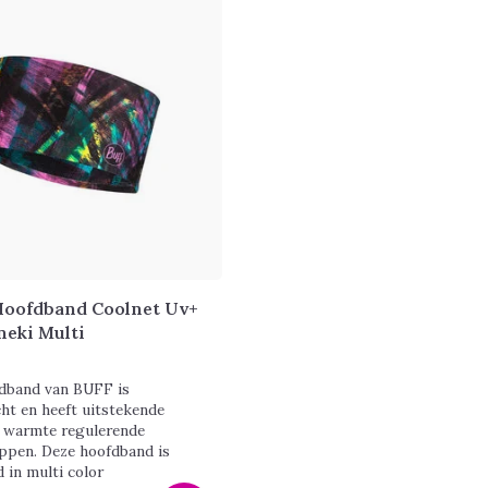
oofdband Coolnet Uv+
neki Multi
dband van BUFF is
ht en heeft uitstekende
n warmte regulerende
ppen. Deze hoofdband is
 in multi color