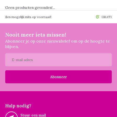
Geen producten gevonden!...
 mogelijk mits op voorraad!
GRATIS verzendin
Nooit meer iets missen!
Abonneer je op onze nieuwsbrief om op de hoogte te
blijven.
Abonneer
Hulp nodig?
Stuur een mail