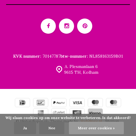
KVK nummer:
70147787
btw-nummer:
NL858163159B01
A. Plesmanlaan 6
9615 TH, Kolham
Wij slaan cookies op om onze website te verbeteren. Is dat akkoord?
© Hiphardlopen.nl
- Theme made by
Webdinge.nl
Sitemap
Ja
Nee
Meer over cookies »