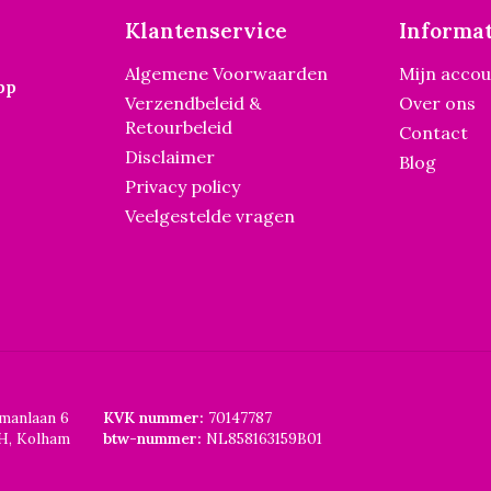
Klantenservice
Informat
Algemene Voorwaarden
Mijn acco
pp
Verzendbeleid &
Over ons
Retourbeleid
Contact
Disclaimer
Blog
Privacy policy
Veelgestelde vragen
smanlaan 6
KVK nummer:
70147787
H, Kolham
btw-nummer:
NL858163159B01