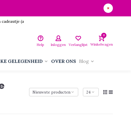
utje (aan jezelf)!
0
Winkelwagen
Help
Inloggen
Verlanglijst
LKE GELEGENHEID
OVER ONS
Blog
e