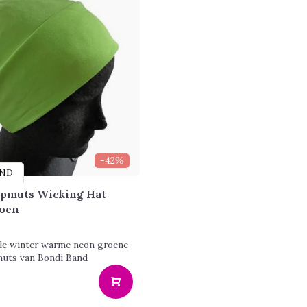
-42%
AND
pmuts Wicking Hat
oen
le winter warme neon groene
uts van Bondi Band