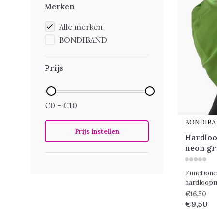
Merken
Alle merken
BONDIBAND
Prijs
€0 - €10
BONDIB
Prijs instellen
Hardloo
neon gr
Functione
hardloopm
€16,50
€9,50