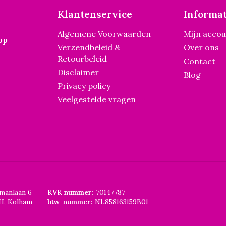
Klantenservice
Informat
Algemene Voorwaarden
Mijn acco
pp
Verzendbeleid &
Over ons
Retourbeleid
Contact
Disclaimer
Blog
Privacy policy
Veelgestelde vragen
smanlaan 6
KVK nummer:
70147787
H, Kolham
btw-nummer:
NL858163159B01