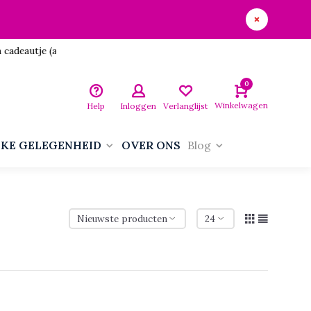
utje (aan jezelf)!
0
Winkelwagen
Help
Inloggen
Verlanglijst
LKE GELEGENHEID
OVER ONS
Blog