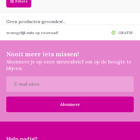
Filters
Geen producten gevonden!...
 mogelijk mits op voorraad!
GRATIS verzendin
Nooit meer iets missen!
Abonneer je op onze nieuwsbrief om op de hoogte te
blijven.
Abonneer
Hulp nodig?