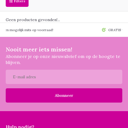
Filters
Geen producten gevonden!...
 mogelijk mits op voorraad!
GRATIS verzendin
Nooit meer iets missen!
Abonneer je op onze nieuwsbrief om op de hoogte te
blijven.
Abonneer
Hulp nodig?