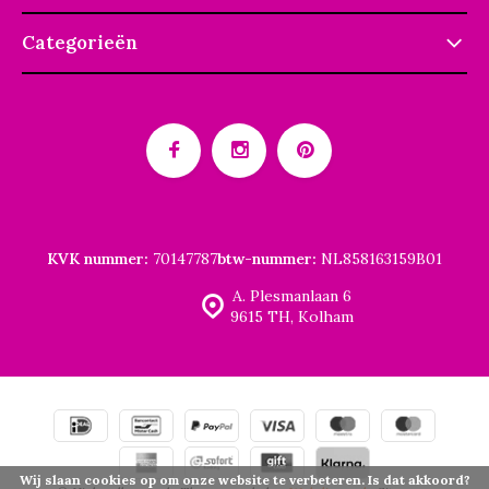
Categorieën
KVK nummer:
70147787
btw-nummer:
NL858163159B01
A. Plesmanlaan 6
9615 TH, Kolham
Wij slaan cookies op om onze website te verbeteren. Is dat akkoord?