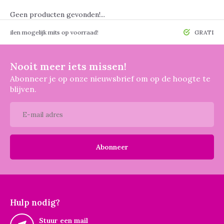
Geen producten gevonden!...
 mogelijk mits op voorraad!
GRATIS verzendin
Nooit meer iets missen!
Abonneer je op onze nieuwsbrief om op de hoogte te
blijven.
Abonneer
Hulp nodig?
Stuur een mail