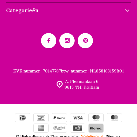
Categorieën
KVK nummer:
70147787
btw-nummer:
NL858163159B01
A. Plesmanlaan 6
9615 TH, Kolham
© Hiphardlopen.nl
- Theme made by
Webdinge.nl
Sitemap