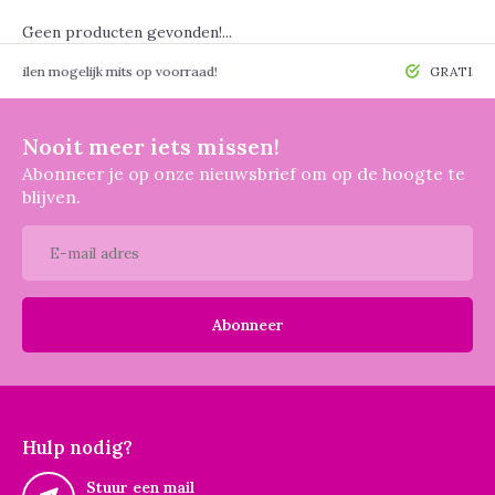
Geen producten gevonden!...
 mogelijk mits op voorraad!
GRATIS verzendin
Nooit meer iets missen!
Abonneer je op onze nieuwsbrief om op de hoogte te
blijven.
Abonneer
Hulp nodig?
Stuur een mail