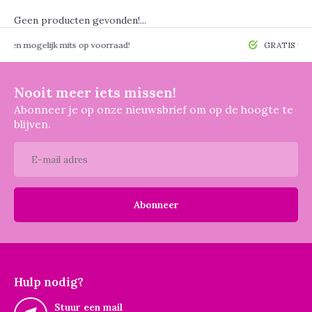
Geen producten gevonden!...
 mogelijk mits op voorraad!
GRATIS verzendin
Nooit meer iets missen!
Abonneer je op onze nieuwsbrief om op de hoogte te
blijven.
Abonneer
Hulp nodig?
Stuur een mail