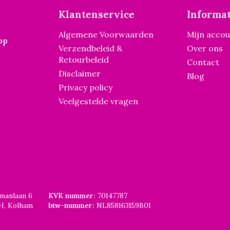
Klantenservice
Informat
Algemene Voorwaarden
Mijn acco
pp
Verzendbeleid &
Over ons
Retourbeleid
Contact
Disclaimer
Blog
Privacy policy
Veelgestelde vragen
smanlaan 6
KVK nummer:
70147787
H, Kolham
btw-nummer:
NL858163159B01