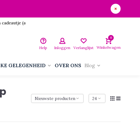
utje (aan jezelf)!
0
Winkelwagen
Help
Inloggen
Verlanglijst
LKE GELEGENHEID
OVER ONS
Blog
ip