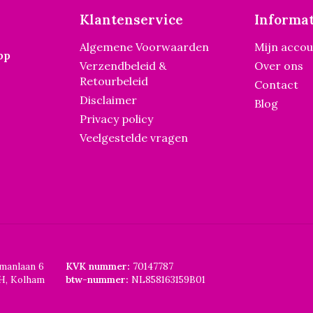
Klantenservice
Informat
Algemene Voorwaarden
Mijn acco
pp
Verzendbeleid &
Over ons
Retourbeleid
Contact
Disclaimer
Blog
Privacy policy
Veelgestelde vragen
smanlaan 6
KVK nummer:
70147787
H, Kolham
btw-nummer:
NL858163159B01