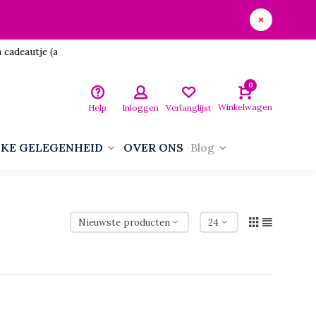
utje (aan jezelf)!
0
Winkelwagen
Help
Inloggen
Verlanglijst
LKE GELEGENHEID
OVER ONS
Blog