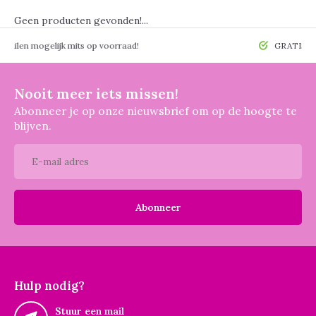
Geen producten gevonden!...
 mogelijk mits op voorraad!
GRATIS verzendin
Nooit meer iets missen!
Abonneer je op onze nieuwsbrief om op de hoogte te
blijven.
Abonneer
Hulp nodig?
Stuur een mail