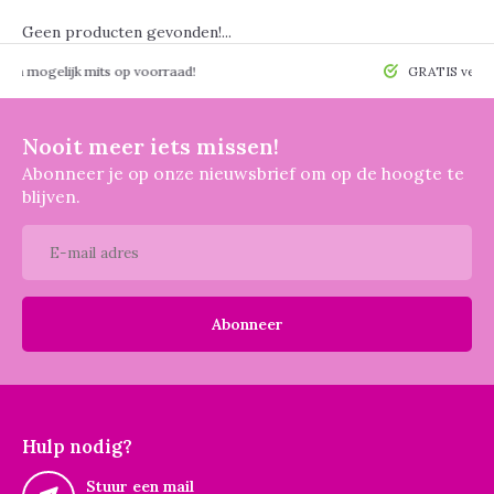
Geen producten gevonden!...
 mogelijk mits op voorraad!
GRATIS verzendin
Nooit meer iets missen!
Abonneer je op onze nieuwsbrief om op de hoogte te
blijven.
Abonneer
Hulp nodig?
Stuur een mail