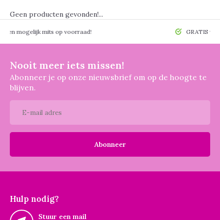
Geen producten gevonden!...
 mogelijk mits op voorraad!
GRATIS verzendin
Nooit meer iets missen!
Abonneer je op onze nieuwsbrief om op de hoogte te
blijven.
Abonneer
Hulp nodig?
Stuur een mail