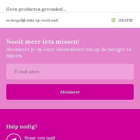
Geen producten gevonden!...
 mogelijk mits op voorraad!
GRATIS verzendin
Nooit meer iets missen!
Abonneer je op onze nieuwsbrief om op de hoogte te
blijven.
Abonneer
Hulp nodig?
Stuur een mail