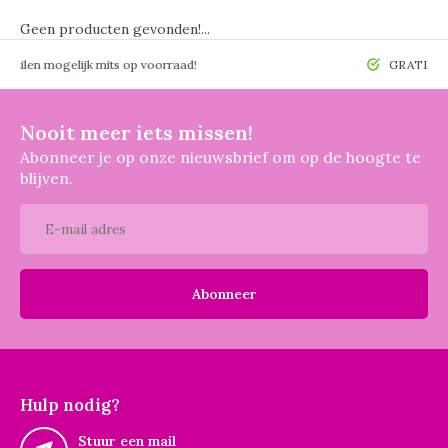
Geen producten gevonden!...
 mogelijk mits op voorraad!
GRATIS verzendin
Nooit meer iets missen!
Abonneer je op onze nieuwsbrief om op de hoogte te
blijven.
Abonneer
Hulp nodig?
Stuur een mail