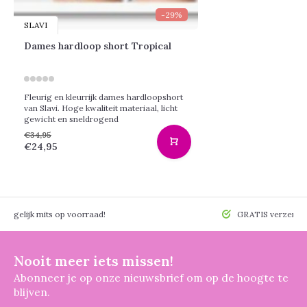
-29%
SLAVI
Dames hardloop short Tropical
Fleurig en kleurrijk dames hardloopshort
van Slavi. Hoge kwaliteit materiaal, licht
gewicht en sneldrogend
€34,95
€24,95
 mogelijk mits op voorraad!
GRATIS verzendin
Nooit meer iets missen!
Abonneer je op onze nieuwsbrief om op de hoogte te
blijven.