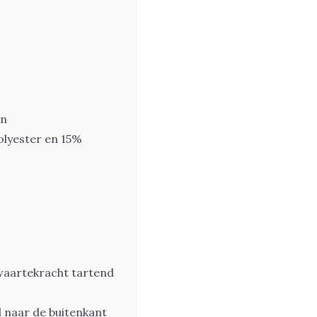
an
olyester en 15%
zwaartekracht tartend
 naar de buitenkant