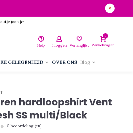
utje (aan jezelf)!
0
Winkelwagen
Help
Inloggen
Verlanglijst
LKE GELEGENHEID
OVER ONS
Blog
FT
ren hardloopshirt Vent
sh SS multi/Black
0 beoordeling (en)