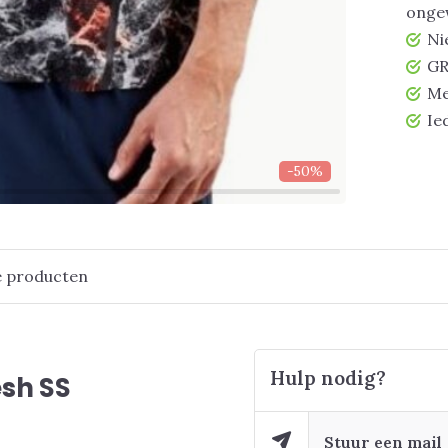
ongew
Ni
GR
Me
Ie
-50%
e producten
Hulp nodig?
sh SS
Stuur een mail