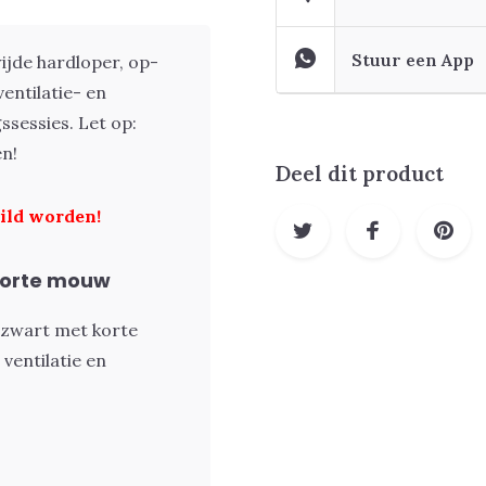
Stuur een App
jde hardloper, op-
entilatie- en
ssessies. Let op:
en!
Deel dit product
uild worden!
korte mouw
/zwart met korte
 ventilatie en