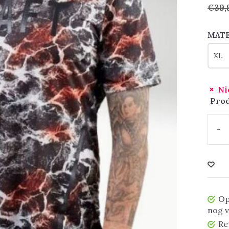
€39,
MAT
Ni
Prod
-
Op
nog 
Re