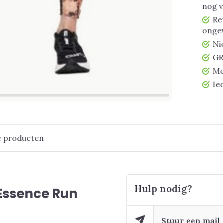
nog 
Re
ongew
Ni
GR
Me
Ie
e producten
Hulp nodig?
Essence Run
Stuur een mail