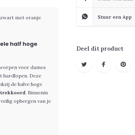
Stuur een App
 zwart met oranje
le half hoge
Deel dit product
ntworpen voor dames
et hardlopen. Deze
kzij de halve hoge
t trekkoord
. Binnenin
 veilig opbergen van je