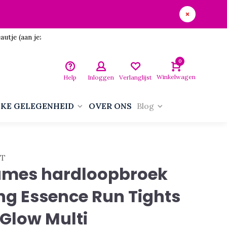
utje (aan jezelf)!
0
Winkelwagen
Help
Inloggen
Verlanglijst
LKE GELEGENHEID
OVER ONS
Blog
FT
mes hardloopbroek
ng Essence Run Tights
Glow Multi