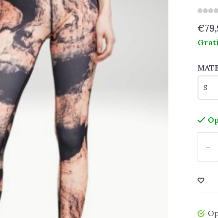
€79,
Grat
MAT
Op
-
Op