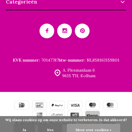
Categorieën
KVK nummer:
70147787
btw-nummer:
NL858163159B01
A. Plesmanlaan 6
9615 TH, Kolham
Wij slaan cookies op om onze website te verbeteren. Is dat akkoord?
© Hiphardlopen.nl
- Theme made by
Webdinge.nl
Sitemap
Ja
Nee
Meer over cookies »