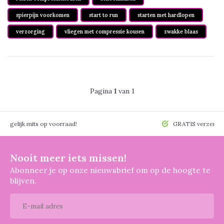
spierpijn voorkomen
start to run
starten met hardlopen
verzorging
vliegen met compressie kousen
zwakke blaas
Pagina
1
van 1
 mogelijk mits op voorraad!
GRATIS verzendin
Nooit meer iets missen!
Abonneer je op onze nieuwsbrief om op de hoogte te
blijven.