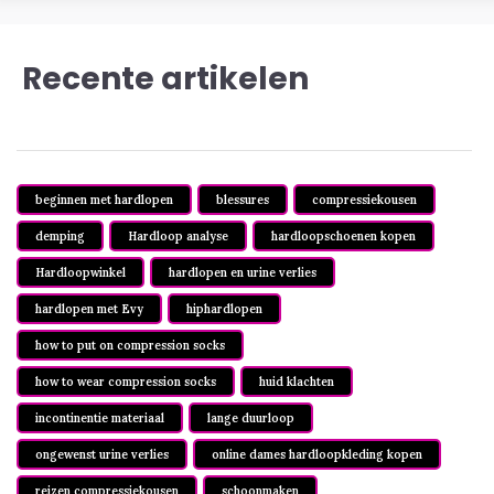
Recente artikelen
beginnen met hardlopen
blessures
compressiekousen
demping
Hardloop analyse
hardloopschoenen kopen
Hardloopwinkel
hardlopen en urine verlies
hardlopen met Evy
hiphardlopen
how to put on compression socks
how to wear compression socks
huid klachten
incontinentie materiaal
lange duurloop
ongewenst urine verlies
online dames hardloopkleding kopen
reizen compressiekousen
schoonmaken