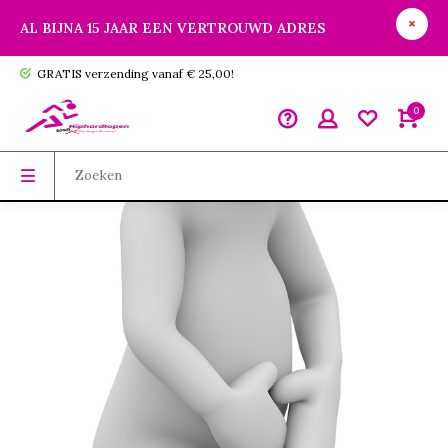
AL BIJNA 15 JAAR EEN VERTROUWD ADRES
GRATIS verzending vanaf € 25,00!
0