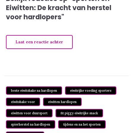
Eiwitten: De kracht van herstel
voor hardlopers"
Laat een reactie achter
beste eiwitshake na hardlopen
eiwitrijke voeding sporters
eiwitshake voor
eiwitten hardlopen
eiwitten voor duursport
fit piggy eiwitrijke snack
spierherstel na hardlopen
tijdens en na het sporten