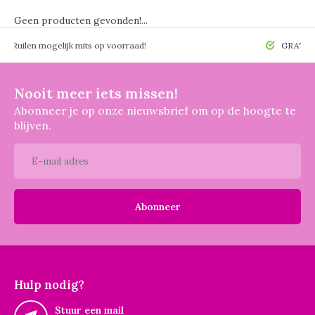
Geen producten gevonden!...
 mogelijk mits op voorraad!
GRATIS verzendin
Nooit meer iets missen!
Abonneer je op onze nieuwsbrief om op de hoogte te
blijven.
Abonneer
Hulp nodig?
Stuur een mail