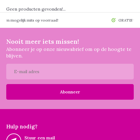
Geen producten gevonden!...
 mogelijk mits op voorraad!
GRATIS verzendin
Nooit meer iets missen!
Abonneer je op onze nieuwsbrief om op de hoogte te
blijven.
Abonneer
Hulp nodig?
Stuur een mail