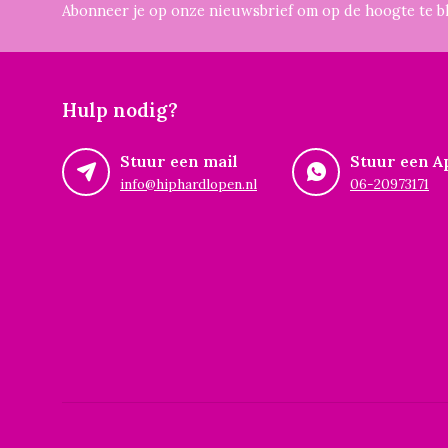
Abonneer je op onze nieuwsbrief om op de hoogte te bl
Hulp nodig?
Stuur een mail
Stuur een A
info@hiphardlopen.nl
06-20973171